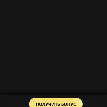
ПОЛУЧИТЬ БОНУС