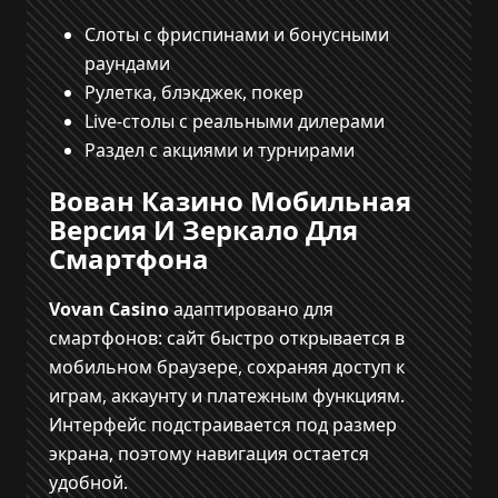
Слоты с фриспинами и бонусными
раундами
Рулетка, блэкджек, покер
Live-столы с реальными дилерами
Раздел с акциями и турнирами
Вован Казино Мобильная
Версия И Зеркало Для
Смартфона
Vovan Casino
адаптировано для
смартфонов: сайт быстро открывается в
мобильном браузере, сохраняя доступ к
играм, аккаунту и платежным функциям.
Интерфейс подстраивается под размер
экрана, поэтому навигация остается
удобной.