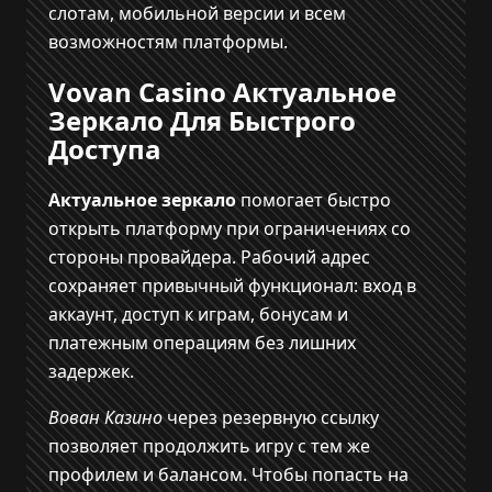
слотам, мобильной версии и всем
возможностям платформы.
Vovan Casino Актуальное
Зеркало Для Быстрого
Доступа
Актуальное зеркало
помогает быстро
открыть платформу при ограничениях со
стороны провайдера. Рабочий адрес
сохраняет привычный функционал: вход в
аккаунт, доступ к играм, бонусам и
платежным операциям без лишних
задержек.
Вован Казино
через резервную ссылку
позволяет продолжить игру с тем же
профилем и балансом. Чтобы попасть на