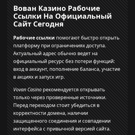
Вован Казино Рабочие
Ссылки На Официальный
Сайт Сегодня
Рабочие ссылки
помогают быстро открыть
платформу при ограничениях доступа.
Актуальный адрес обычно ведет на
официальный ресурс без потери функций:
вход в аккаунт, пополнение баланса, участие
в акциях и запуск игр.
Vovan Casino
рекомендуется открывать
только через проверенные источники.
Перед переходом стоит убедиться в
корректности домена, наличии
защищенного соединения и совпадении
интерфейса с привычной версией сайта.