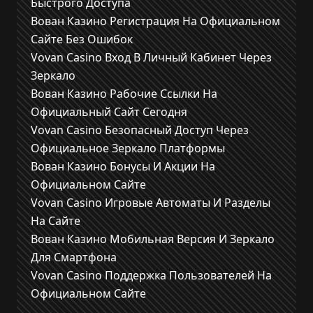
Быстрого Доступа
Вован Казино Регистрация На Официальном
Сайте Без Ошибок
Vovan Casino Вход В Личный Кабинет Через
Зеркало
Вован Казино Рабочие Ссылки На
Официальный Сайт Сегодня
Vovan Casino Безопасный Доступ Через
Официальное Зеркало Платформы
Вован Казино Бонусы И Акции На
Официальном Сайте
Vovan Casino Игровые Автоматы И Разделы
На Сайте
Вован Казино Мобильная Версия И Зеркало
Для Смартфона
Vovan Casino Поддержка Пользователей На
Официальном Сайте