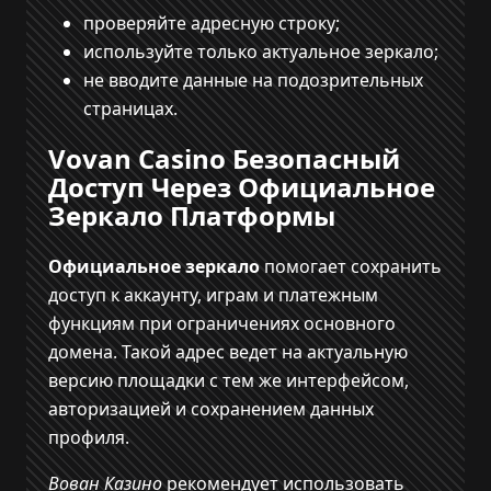
проверяйте адресную строку;
используйте только актуальное зеркало;
не вводите данные на подозрительных
страницах.
Vovan Casino Безопасный
Доступ Через Официальное
Зеркало Платформы
Официальное зеркало
помогает сохранить
доступ к аккаунту, играм и платежным
функциям при ограничениях основного
домена. Такой адрес ведет на актуальную
версию площадки с тем же интерфейсом,
авторизацией и сохранением данных
профиля.
Вован Казино
рекомендует использовать