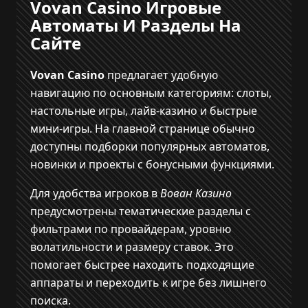
Vovan Casino Игровые
Автоматы И Разделы На
Сайте
Vovan Casino
предлагает удобную
навигацию по основным категориям: слоты,
настольные игры, лайв-казино и быстрые
мини-игры. На главной странице обычно
доступны подборки популярных автоматов,
новинки и проекты с бонусными функциями.
Для удобства игроков в
Вован Казино
предусмотрены тематические разделы с
фильтрами по провайдерам, уровню
волатильности и размеру ставок. Это
помогает быстрее находить подходящие
аппараты и переходить к игре без лишнего
поиска.