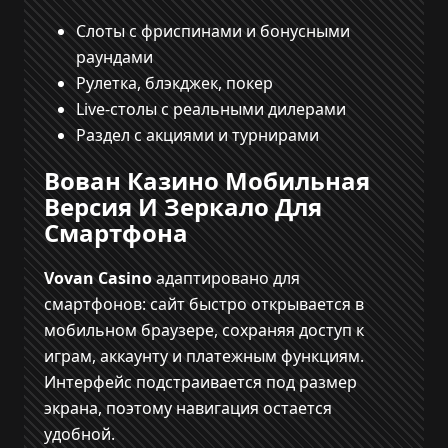
Слоты с фриспинами и бонусными
раундами
Рулетка, блэкджек, покер
Live-столы с реальными дилерами
Раздел с акциями и турнирами
Вован Казино Мобильная
Версия И Зеркало Для
Смартфона
Vovan Casino
адаптировано для
смартфонов: сайт быстро открывается в
мобильном браузере, сохраняя доступ к
играм, аккаунту и платежным функциям.
Интерфейс подстраивается под размер
экрана, поэтому навигация остается
удобной.