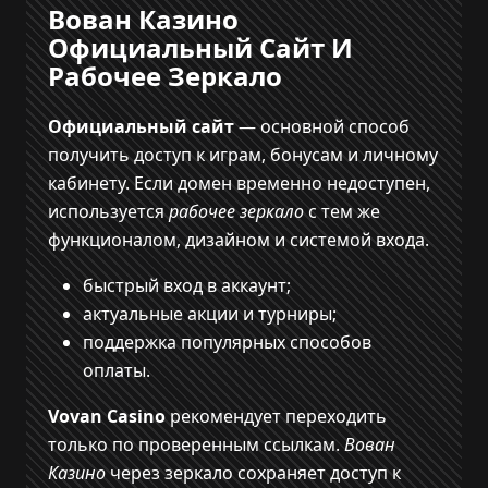
Вован Казино
Официальный Сайт И
Рабочее Зеркало
Официальный сайт
— основной способ
получить доступ к играм, бонусам и личному
кабинету. Если домен временно недоступен,
используется
рабочее зеркало
с тем же
функционалом, дизайном и системой входа.
быстрый вход в аккаунт;
актуальные акции и турниры;
поддержка популярных способов
оплаты.
Vovan Casino
рекомендует переходить
только по проверенным ссылкам.
Вован
Казино
через зеркало сохраняет доступ к