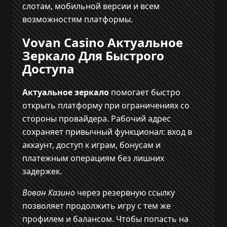
слотам, мобильной версии и всем
возможностям платформы.
Vovan Casino Актуальное
Зеркало Для Быстрого
Доступа
Актуальное зеркало
помогает быстро
открыть платформу при ограничениях со
стороны провайдера. Рабочий адрес
сохраняет привычный функционал: вход в
аккаунт, доступ к играм, бонусам и
платежным операциям без лишних
задержек.
Вован Казино
через резервную ссылку
позволяет продолжить игру с тем же
профилем и балансом. Чтобы попасть на