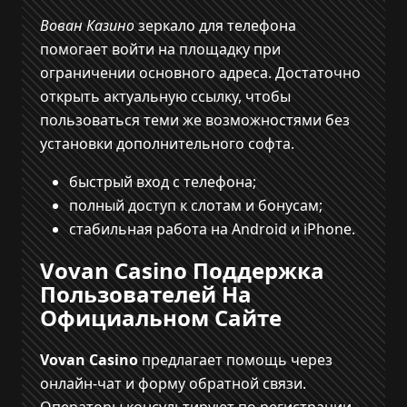
Вован Казино
зеркало для телефона
помогает войти на площадку при
ограничении основного адреса. Достаточно
открыть актуальную ссылку, чтобы
пользоваться теми же возможностями без
установки дополнительного софта.
быстрый вход с телефона;
полный доступ к слотам и бонусам;
стабильная работа на Android и iPhone.
Vovan Casino Поддержка
Пользователей На
Официальном Сайте
Vovan Casino
предлагает помощь через
онлайн-чат и форму обратной связи.