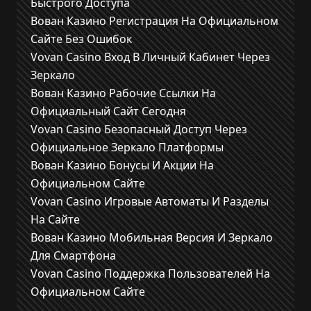
Быстрого Доступа
Вован Казино Регистрация На Официальном
Сайте Без Ошибок
Vovan Casino Вход В Личный Кабинет Через
Зеркало
Вован Казино Рабочие Ссылки На
Официальный Сайт Сегодня
Vovan Casino Безопасный Доступ Через
Официальное Зеркало Платформы
Вован Казино Бонусы И Акции На
Официальном Сайте
Vovan Casino Игровые Автоматы И Разделы
На Сайте
Вован Казино Мобильная Версия И Зеркало
Для Смартфона
Vovan Casino Поддержка Пользователей На
Официальном Сайте