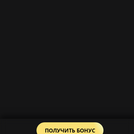
ПОЛУЧИТЬ БОНУС