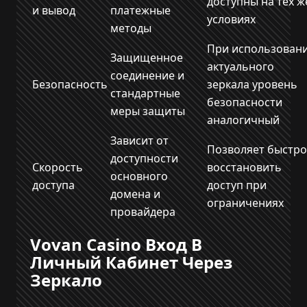
доступны на тех ж
и вывод
платежные
условиях
методы
При использован
Защищенное
актуального
соединение и
Безопасность
зеркала уровень
стандартные
безопасности
меры защиты
аналогичный
Зависит от
Позволяет быстро
доступности
Скорость
восстановить
основного
доступа
доступ при
домена и
ограничениях
провайдера
Vovan Casino Вход В
Личный Кабинет Через
Зеркало