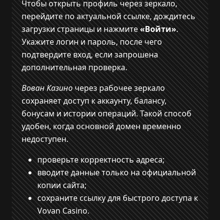
Чтобы открыть профиль через зеркало,
перейдите по актуальной ссылке, дождитесь
загрузки страницы и нажмите
«Войти»
.
Укажите логин и пароль, после чего
подтвердите вход, если запрошена
дополнительная проверка.
Вован Казино
через рабочее зеркало
сохраняет доступ к аккаунту, балансу,
бонусам и истории операций. Такой способ
удобен, когда основной домен временно
недоступен.
проверьте корректность адреса;
вводите данные только на официальной
копии сайта;
сохраните ссылку для быстрого доступа к
Vovan Casino.