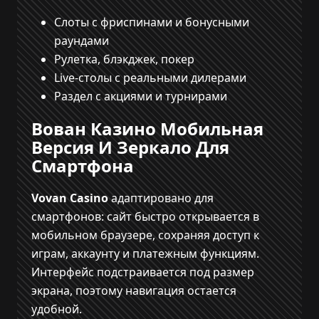
Слоты с фриспинами и бонусными
раундами
Рулетка, блэкджек, покер
Live-столы с реальными дилерами
Раздел с акциями и турнирами
Вован Казино Мобильная
Версия И Зеркало Для
Смартфона
Vovan Casino
адаптировано для
смартфонов: сайт быстро открывается в
мобильном браузере, сохраняя доступ к
играм, аккаунту и платежным функциям.
Интерфейс подстраивается под размер
экрана, поэтому навигация остается
удобной.