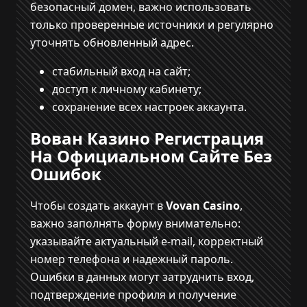
безопасный домен, важно использовать
только проверенные источники и регулярно
уточнять обновленный адрес.
стабильный вход на сайт;
доступ к личному кабинету;
сохранение всех настроек аккаунта.
Вован Казино Регистрация
На Официальном Сайте Без
Ошибок
Чтобы создать аккаунт в
Vovan Casino
,
важно заполнять форму внимательно:
указывайте актуальный e-mail, корректный
номер телефона и надежный пароль.
Ошибки в данных могут затруднить вход,
подтверждение профиля и получение