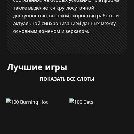
состязаниях на особых условиях. Платформа
также выделяется круглосуточной
доступностью, высокой скоростью работы и
актуальной синхронизацией данных между
основным доменом и зеркалом.
Лучшие игры
ПОКАЗАТЬ ВСЕ СЛОТЫ