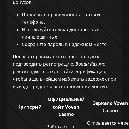
бонусов.
Проверьте правильность почты и
телефона.
Используйте только достоверные
личные данные.
Сохраните пароль в надежном месте.
После отправки анкеты обычно нужно
подтвердить регистрацию.
Вован Казино
рекомендует сразу пройти верификацию,
чтобы в дальнейшем избежать задержек при
выводе средств и восстановлении доступа.
Официальный
Зеркало Vovan
Критерий
сайт Vovan
Casino
Casino
Открывается чере
Работает по