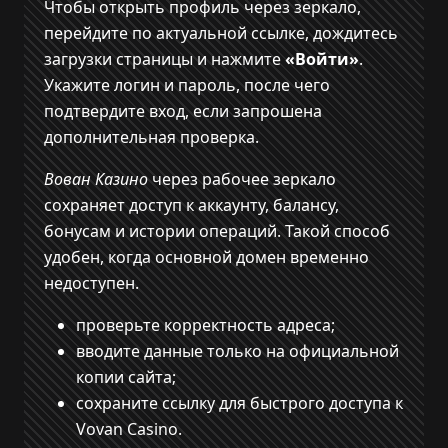
Чтобы открыть профиль через зеркало,
перейдите по актуальной ссылке, дождитесь
загрузки страницы и нажмите
«Войти»
.
Укажите логин и пароль, после чего
подтвердите вход, если запрошена
дополнительная проверка.
Вован Казино
через рабочее зеркало
сохраняет доступ к аккаунту, балансу,
бонусам и истории операций. Такой способ
удобен, когда основной домен временно
недоступен.
проверьте корректность адреса;
вводите данные только на официальной
копии сайта;
сохраните ссылку для быстрого доступа к
Vovan Casino.