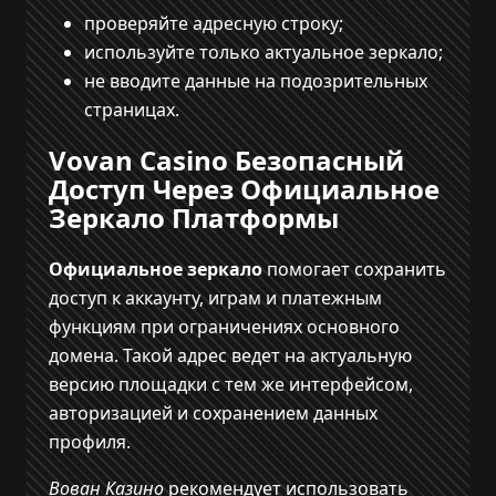
проверяйте адресную строку;
используйте только актуальное зеркало;
не вводите данные на подозрительных
страницах.
Vovan Casino Безопасный
Доступ Через Официальное
Зеркало Платформы
Официальное зеркало
помогает сохранить
доступ к аккаунту, играм и платежным
функциям при ограничениях основного
домена. Такой адрес ведет на актуальную
версию площадки с тем же интерфейсом,
авторизацией и сохранением данных
профиля.
Вован Казино
рекомендует использовать