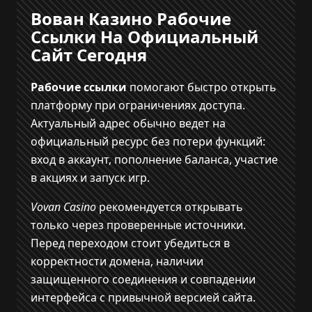
Вован Казино Рабочие
Ссылки На Официальный
Сайт Сегодня
Рабочие ссылки
помогают быстро открыть
платформу при ограничениях доступа.
Актуальный адрес обычно ведет на
официальный ресурс без потери функций:
вход в аккаунт, пополнение баланса, участие
в акциях и запуск игр.
Vovan Casino
рекомендуется открывать
только через проверенные источники.
Перед переходом стоит убедиться в
корректности домена, наличии
защищенного соединения и совпадении
интерфейса с привычной версией сайта.