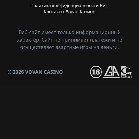
Политика конфиденциальности Биф
Контакты Вован Казино
Веб-сайт имеет только информационный
характер. Сайт не принимает платежи и не
осуществляет азартные игры на деньги.
© 2026 VOVAN CASINO