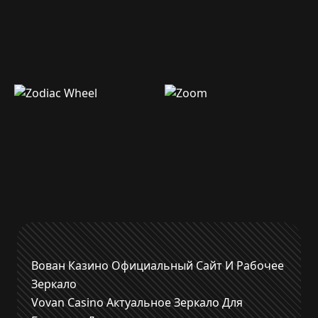
Вован Казино Официальный Сайт И Рабочее
Зеркало
Vovan Casino Актуальное Зеркало Для