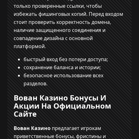
только проверенные ссылки, чтобы
избежать фишинговых копий. Перед входом
стоит проверить корректность домена,
наличие защищенного соединения и
совпадение дизайна с основной
платформой.
быстрый вход без потери доступа;
сохранение баланса и истории;
безопасное использование всех
разделов.
Вован Казино Бонусы И
Акции На Официальном
Сайте
Вован Казино
предлагает игрокам
приветственные бонусы, фриспины и