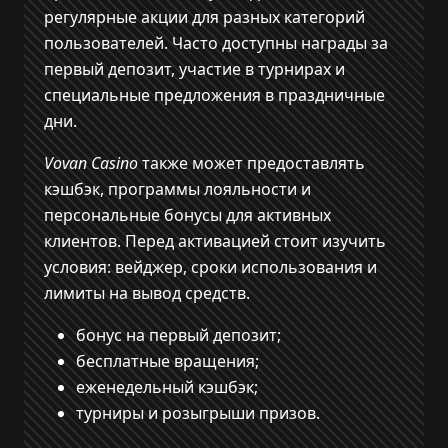
регулярные акции для разных категорий
пользователей. Часто доступны награды за
первый депозит, участие в турнирах и
специальные предложения в праздничные
дни.
Vovan Casino
также может предоставлять
кэшбэк, программы лояльности и
персональные бонусы для активных
клиентов. Перед активацией стоит изучить
условия: вейджер, сроки использования и
лимиты на вывод средств.
бонус на первый депозит;
бесплатные вращения;
еженедельный кэшбэк;
турниры и розыгрыши призов.